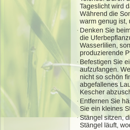
Tageslicht wird 
Während die So
warm genug ist,
Denken Sie beim
die Uferbepflan
Wasserlilien, so
produzierende P
Befestigen Sie e
aufzufangen. We
nicht so schön fi
abgefallenes La
Kescher abzusc
Entfernen Sie häs
Sie ein kleines 
Stängel sitzen, 
Stängel läuft, w