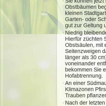
Sie können jetzt
Obstbäumen begi
kleinen Stadtga
Garten- oder Sc
gut zur Geltung 
Niedrig bleiben
Hierfür züchten 
Obstsäulen, mit
Seitenzweigen da
länger als 30 c
voneinander entf
bekommen Sie e
Hofabtrennung.
An einer Südmau
Klimazonen Pfirs
Trauben pflanze
Nach der letzten