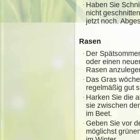
Haben Sie Schnit
nicht geschnitte
jetzt noch. Abg
Rasen
Der Spätsommer i
oder einen neue
Rasen anzulege
Das Gras wöchen
regelmäßig gut 
Harken Sie die a
sie zwischen de
im Beet.
Geben Sie vor de
möglichst grüne
im Winter.