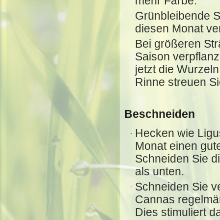
mehr Farbe.
Grünbleibende St
diesen Monat ver
Bei größeren St
Saison verpflan
jetzt die Wurzel
Rinne streuen Si
Beschneiden
Hecken wie Ligu
Monat einen gute
Schneiden Sie d
als unten.
Schneiden Sie v
Cannas regelmäß
Dies stimuliert 