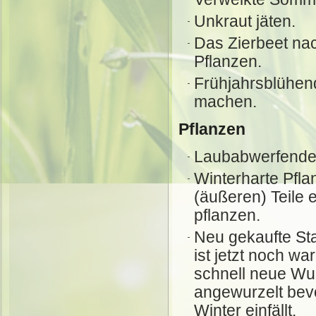
Unkraut jäten.
Das Zierbeet na
Pflanzen.
Frühjahrsblühen
machen.
Pflanzen
Laubabwerfende 
Winterharte Pfla
(äußeren) Teile 
pflanzen.
Neu gekaufte St
ist jetzt noch w
schnell neue Wur
angewurzelt bev
Winter einfällt.