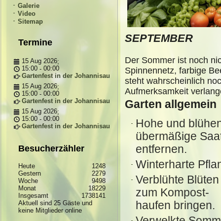
Galerie
Video
Sitemap
SEPTEMBER
Termine
Der Sommer ist noch nic
15 Aug 2026
;
15:00
00:00
-
Spinnennetz, farbige Bee
Gartenfest in der Johannisau
steht wahrscheinlich noc
15 Aug 2026
;
Aufmerksamkeit verlang
15:00
00:00
-
Gartenfest in der Johannisau
Garten allgemein
15 Aug 2026
;
15:00
00:00
-
Hohe und blühen
Gartenfest in der Johannisau
übermäßige Saat
entfernen.
Besucherzähler
Winterharte Pfla
Heute
1248
Gestern
2279
Verblühte Blüten
Woche
9498
Monat
18229
zum Kompost-
Insgesamt
1738141
Aktuell sind 25 Gäste und
haufen bringen.
keine Mitglieder online
Verwelkte Somme